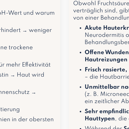
Obwohl Fruchtsäurep
verträglich sind, gib
m pH-Wert und warum
von einer Behandlu
Akute Hauterk
rhindert → weniger
Neurodermitis o
Behandlungsber
ne trockene
Offene Wunden
Hautreizungen
r mehr Effektivität
Frisch rasierte
stin → Haut wird
– die Hautbarrie
Unmittelbar na
nnenschutz →
(z. B. Microneed
ein zeitlicher 
tierung
Sehr empfindlic
Hauttypen
, di
nien in der obersten
Während der
S