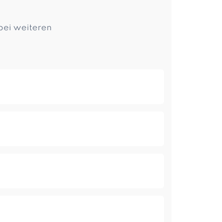
bei weiteren
ffen wie AHA-Säuren, Peptiden und
sorgt für ein frisches, jugendliches