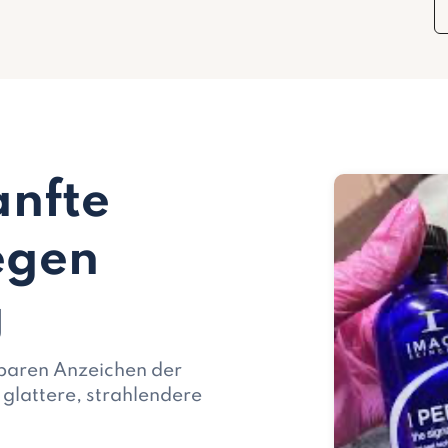
anfte
egen
g
tbaren Anzeichen der
 glattere, strahlendere