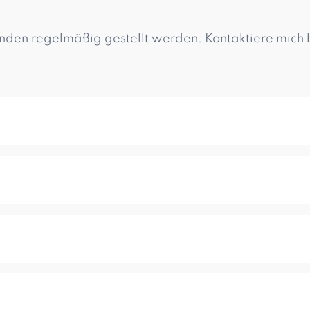
nden regelmäßig gestellt werden. Kontaktiere mich 
Fruchtsäurepeeling, das mit hochwirksamen Inhaltssto
neuerung an, mildert Falten, gleicht den Teint aus und 